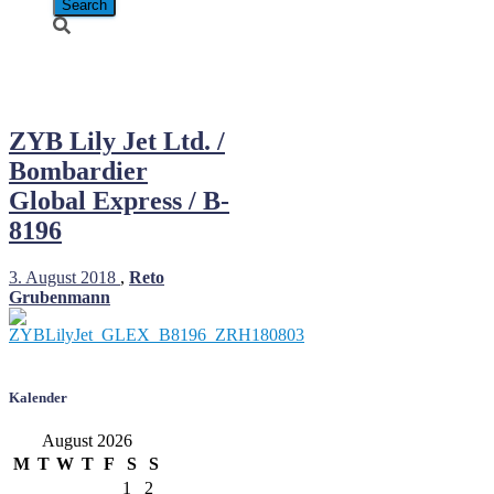
B-8196
ZYB Lily Jet Ltd. /
Bombardier
Global Express / B-
8196
3. August 2018
,
Reto
Grubenmann
Kalender
August 2026
M
T
W
T
F
S
S
1
2