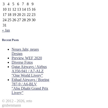
3
4
5
6
7
8
9
10
11
12
13
14
15
16
17
18
19
20
21
22
23
24
25
26
27
28
29
30
31
« Jan
Recent Posts
Neues Jahr, neues
Design
Preview WEF 2020
Diverse Fotos
Qatar Airways / Airbus
A350-941 / A7-ALZ
“One World Livery”
Etihad Airways / Boeing
787-9 / A6-BLV
“Abu Dhabi Grand Prix
Livery”
© 2012 - 2026, reto
grubenmann