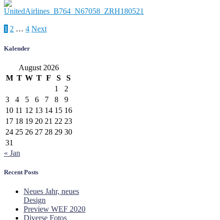
Posts
1
2
…
4
Next
pagination
Kalender
August 2026
M
T
W
T
F
S
S
1
2
3
4
5
6
7
8
9
10
11
12
13
14
15
16
17
18
19
20
21
22
23
24
25
26
27
28
29
30
31
« Jan
Recent Posts
Neues Jahr, neues
Design
Preview WEF 2020
Diverse Fotos