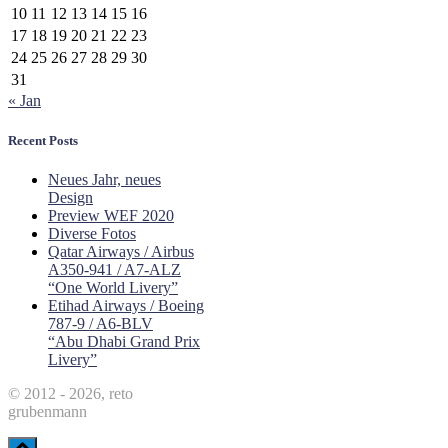
10
11
12
13
14
15
16
17
18
19
20
21
22
23
24
25
26
27
28
29
30
31
« Jan
Recent Posts
Neues Jahr, neues
Design
Preview WEF 2020
Diverse Fotos
Qatar Airways / Airbus
A350-941 / A7-ALZ
“One World Livery”
Etihad Airways / Boeing
787-9 / A6-BLV
“Abu Dhabi Grand Prix
Livery”
© 2012 - 2026, reto
grubenmann