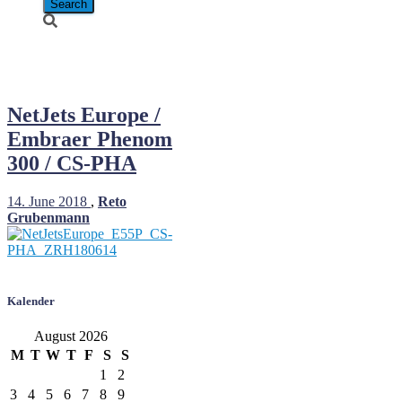
CS-PHA
NetJets Europe /
Embraer Phenom
300 / CS-PHA
14. June 2018
,
Reto
Grubenmann
Kalender
August 2026
M
T
W
T
F
S
S
1
2
3
4
5
6
7
8
9