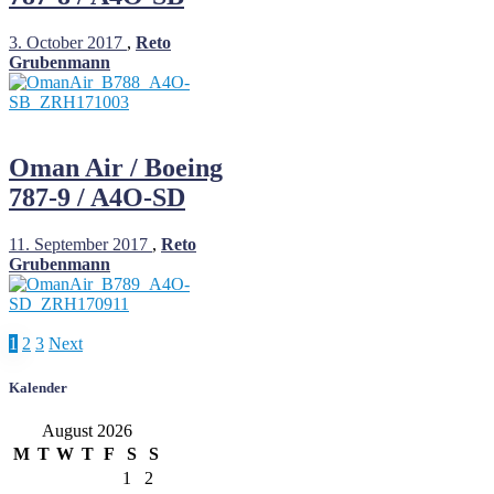
3. October 2017
,
Reto
Grubenmann
Oman Air / Boeing
787-9 / A4O-SD
11. September 2017
,
Reto
Grubenmann
Posts
1
2
3
Next
pagination
Kalender
August 2026
M
T
W
T
F
S
S
1
2