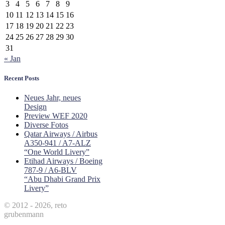
3
4
5
6
7
8
9
10
11
12
13
14
15
16
17
18
19
20
21
22
23
24
25
26
27
28
29
30
31
« Jan
Recent Posts
Neues Jahr, neues
Design
Preview WEF 2020
Diverse Fotos
Qatar Airways / Airbus
A350-941 / A7-ALZ
“One World Livery”
Etihad Airways / Boeing
787-9 / A6-BLV
“Abu Dhabi Grand Prix
Livery”
© 2012 - 2026, reto
grubenmann