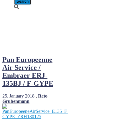
Pan
Européenne
Air Service
Pan Europeenne
Air Service /
Embraer ERJ-
135BJ / F-GYPE
25. January 2018
,
Reto
Grubenmann