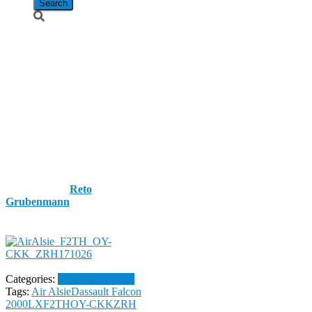
Air Alsie /
Dassault
Falcon
2000LX / OY-
CKK
Published by
Reto
Grubenmann
on
26. October
2017
26. October 2017
Categories:
Flughafen Zürich
Tags:
Air Alsie
Dassault Falcon
2000LX
F2TH
OY-CKK
ZRH