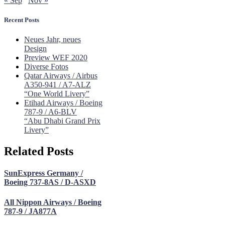
« Sep
Nov »
Recent Posts
Neues Jahr, neues
Design
Preview WEF 2020
Diverse Fotos
Qatar Airways / Airbus
A350-941 / A7-ALZ
“One World Livery”
Etihad Airways / Boeing
787-9 / A6-BLV
“Abu Dhabi Grand Prix
Livery”
Related Posts
SunExpress Germany /
Boeing 737-8AS / D-ASXD
All Nippon Airways / Boeing
787-9 / JA877A