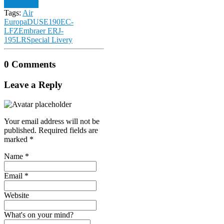
Düsseldorf
Tags:
Air
Europa
DUS
E190
EC-
LFZ
Embraer ERJ-
195LR
Special Livery
0 Comments
Leave a Reply
Your email address will not be
published.
Required fields are
marked
*
Name
*
Email
*
Website
What's on your mind?