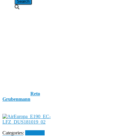
Air Europa /
Embraer
ERJ-195LR /
EC-LFZ
“Canal 4
Sticker”
Published by
Reto
Grubenmann
on
19. October
2018
19. October 2018
Categories:
Flughafen