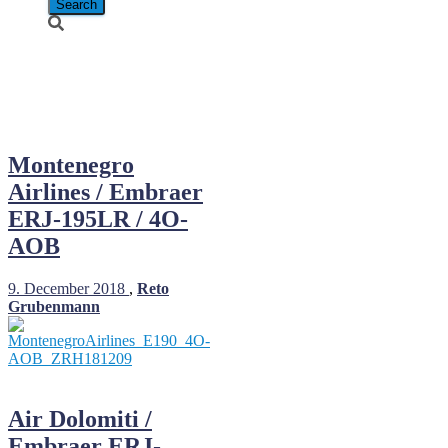
Embraer
ERJ-195LR
Montenegro
Airlines / Embraer
ERJ-195LR / 4O-
AOB
9. December 2018
,
Reto
Grubenmann
Air Dolomiti /
Embraer ERJ-