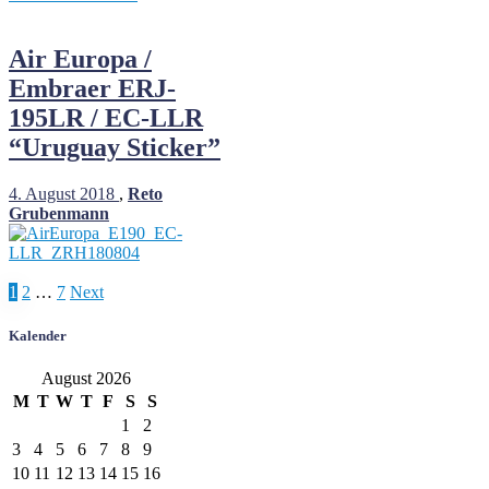
Air Europa /
Embraer ERJ-
195LR / EC-LLR
“Uruguay Sticker”
4. August 2018
,
Reto
Grubenmann
Posts
1
2
…
7
Next
pagination
Kalender
August 2026
M
T
W
T
F
S
S
1
2
3
4
5
6
7
8
9
10
11
12
13
14
15
16